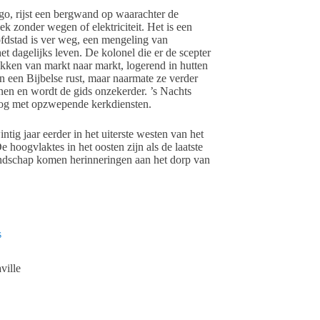
go, rijst een bergwand op waarachter de
k zonder wegen of elektriciteit. Het is een
oofdstad is ver weg, een mengeling van
het dagelijks leven. De kolonel die er de scepter
rekken van markt naar markt, logerend in hutten
n een Bijbelse rust, maar naarmate ze verder
anen en wordt de gids onzekerder. ’s Nachts
log met opzwepende kerkdiensten.
ntig jaar eerder in het uiterste westen van het
 hoogvlaktes in het oosten zijn als de laatste
andschap komen herinneringen aan het dorp van
s
ville