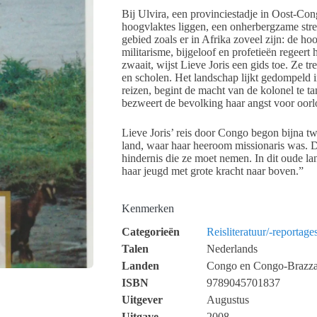
Bij Ulvira, een provinciestadje in Oost-Con
hoogvlaktes liggen, een onherbergzame stree
gebied zoals er in Afrika zoveel zijn: de h
militarisme, bijgeloof en profetieën regeert 
zwaait, wijst Lieve Joris een gids toe. Ze t
en scholen. Het landschap lijkt gedompeld i
reizen, begint de macht van de kolonel te t
bezweert de bevolking haar angst voor oor
Lieve Joris’ reis door Congo begon bijna twi
land, waar haar heeroom missionaris was. De
hindernis die ze moet nemen. In dit oude l
haar jeugd met grote kracht naar boven.”
Kenmerken
Categorieën
Reisliteratuur/-reportage
Talen
Nederlands
Landen
Congo en Congo-Brazza
ISBN
9789045701837
Uitgever
Augustus
Uitgave
2008