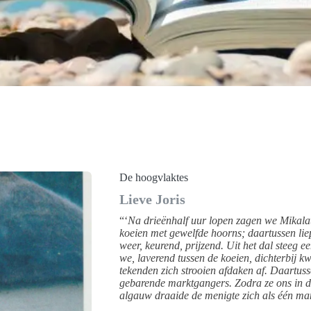
De hoogvlaktes
Lieve Joris
“‘
Na drieënhalf uur lopen zagen we Mikalat
koeien met gewelfde hoorns; daartussen li
weer, keurend, prijzend. Uit het dal steeg 
we, laverend tussen de koeien, dichterbij k
tekenden zich strooien afdaken af. Daartuss
gebarende marktgangers. Zodra ze ons in de
algauw draaide de menigte zich als één ma