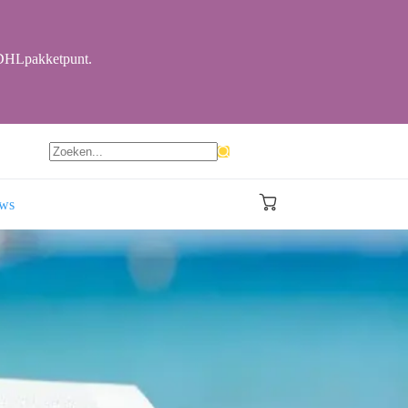
r DHLpakketpunt.
Geen
resultaten
ews
Winkelwagen