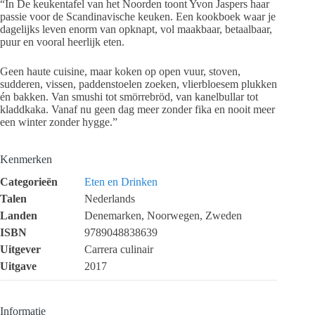
“In De keukentafel van het Noorden toont Yvon Jaspers haar
passie voor de Scandinavische keuken. Een kookboek waar je
dagelijks leven enorm van opknapt, vol maakbaar, betaalbaar,
puur en vooral heerlijk eten.
Geen haute cuisine, maar koken op open vuur, stoven,
sudderen, vissen, paddenstoelen zoeken, vlierbloesem plukken
én bakken. Van smushi tot smörrebröd, van kanelbullar tot
kladdkaka. Vanaf nu geen dag meer zonder fika en nooit meer
een winter zonder hygge.”
Kenmerken
Categorieën
Eten en Drinken
Talen
Nederlands
Landen
Denemarken, Noorwegen, Zweden
ISBN
9789048838639
Uitgever
Carrera culinair
Uitgave
2017
Informatie