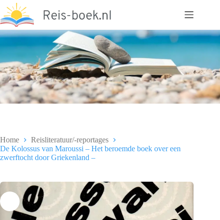
Ga
naar
de
inhoud
Home
Reisliteratuur/-reportages
De Kolossus van Maroussi – Het beroemde boek over een
zwerftocht door Griekenland –