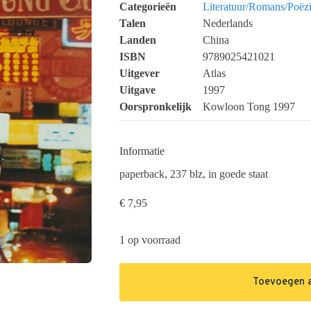
Categorieën
Literatuur/Romans/Poëz
Talen
Nederlands
Landen
China
ISBN
9789025421021
Uitgever
Atlas
Uitgave
1997
Oorspronkelijk
Kowloon Tong 1997
Informatie
paperback, 237 blz, in goede staat
€
7,95
1 op voorraad
Toevoegen 