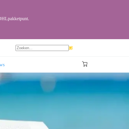
r DHLpakketpunt.
Geen
resultaten
ews
Winkelwagen