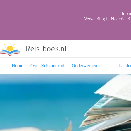
Ga
naar
de
Je ku
inhoud
Verzending in Nederland 
Home
Over Reis-boek.nl
Onderwerpen
Lande