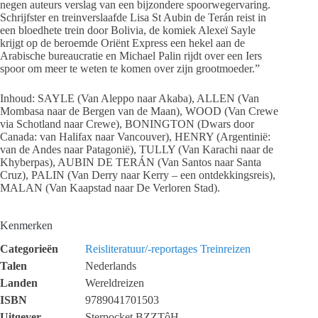
negen auteurs verslag van een bijzondere spoorwegervaring.
Schrijfster en treinverslaafde Lisa St Aubin de Terán reist in
een bloedhete trein door Bolivia, de komiek Alexeï Sayle
krijgt op de beroemde Oriënt Express een hekel aan de
Arabische bureaucratie en Michael Palin rijdt over een Iers
spoor om meer te weten te komen over zijn grootmoeder.”
Inhoud: SAYLE (Van Aleppo naar Akaba), ALLEN (Van
Mombasa naar de Bergen van de Maan), WOOD (Van Crewe
via Schotland naar Crewe), BONINGTON (Dwars door
Canada: van Halifax naar Vancouver), HENRY (Argentinië:
van de Andes naar Patagonië), TULLY (Van Karachi naar de
Khyberpas), AUBIN DE TERÁN (Van Santos naar Santa
Cruz), PALIN (Van Derry naar Kerry – een ontdekkingsreis),
MALAN (Van Kaapstad naar De Verloren Stad).
Kenmerken
Categorieën
Reisliteratuur/-reportages
Treinreizen
Talen
Nederlands
Landen
Wereldreizen
ISBN
9789041701503
Uitgever
Sterpocket BZZTôH