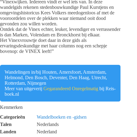
“Vinexwijken. Iedereen vindt er wel iets van. In deze
wandelgids rekenen stedenbouwkundige Paul Kurstjens en
omgevingshistoricus Kees Volkers meedogenloos af met de
vooroordelen over de plekken waar niemand ooit dood
gevonden zou willen worden.
Ontdek dat de Vinex echter, leuker, levendiger en verrassender
is dan Marken, Volendam en Bronckhorst bij elkaar.
Het Vinexvrouwtje doet daar in deze gids als
ervaringsdeskundige met haar columns nog een schepje
bovenop: de VINEX leeft!”
Wandelingen in/bij Houten, Amersfoort, Amsterdam,
Helmond, Den Bosch, Deventer, Den Haag, Utrecht,
Rotterdam, Nijmegen
Meer van uitgeverij
Gegarandeerd Onregelmatig
bij Reis-
boek.nl
Kenmerken
Categorieën
Wandelboeken en -gidsen
Talen
Nederlands
Landen
Nederland