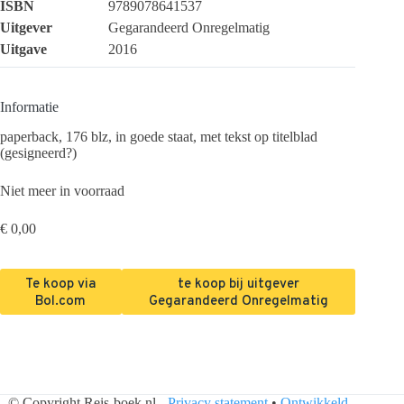
ISBN
9789078641537
Uitgever
Gegarandeerd Onregelmatig
Uitgave
2016
Informatie
paperback, 176 blz, in goede staat, met tekst op titelblad
(gesigneerd?)
Niet meer in voorraad
€
0,00
Te koop via
te koop bij uitgever
Bol.com
Gegarandeerd Onregelmatig
© Copyright Reis-boek.nl -
Privacy statement
•
Ontwikkeld