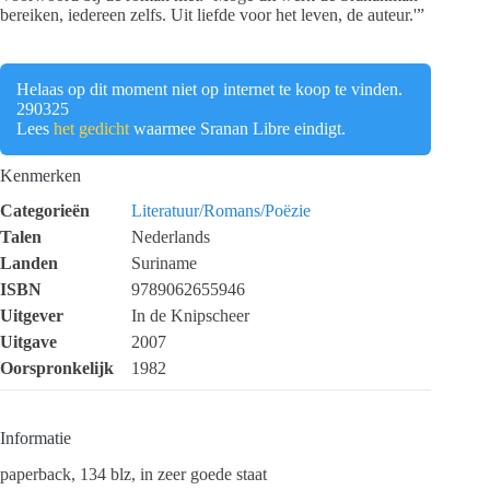
bereiken, iedereen zelfs. Uit liefde voor het leven, de auteur.'”
Helaas op dit moment niet op internet te koop te vinden.
290325
Lees
het gedicht
waarmee Sranan Libre eindigt.
Kenmerken
Categorieën
Literatuur/Romans/Poëzie
Talen
Nederlands
Landen
Suriname
ISBN
9789062655946
Uitgever
In de Knipscheer
Uitgave
2007
Oorspronkelijk
1982
Informatie
paperback, 134 blz, in zeer goede staat