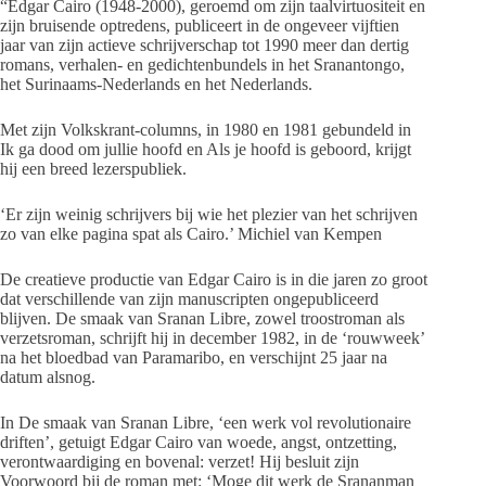
“Edgar Cairo (1948-2000), geroemd om zijn taalvirtuositeit en
zijn bruisende optredens, publiceert in de ongeveer vijftien
jaar van zijn actieve schrijverschap tot 1990 meer dan dertig
romans, verhalen- en gedichtenbundels in het Sranantongo,
het Surinaams-Nederlands en het Nederlands.
Met zijn Volkskrant-columns, in 1980 en 1981 gebundeld in
Ik ga dood om jullie hoofd en Als je hoofd is geboord, krijgt
hij een breed lezerspubliek.
‘Er zijn weinig schrijvers bij wie het plezier van het schrijven
zo van elke pagina spat als Cairo.’ Michiel van Kempen
De creatieve productie van Edgar Cairo is in die jaren zo groot
dat verschillende van zijn manuscripten ongepubliceerd
blijven. De smaak van Sranan Libre, zowel troostroman als
verzetsroman, schrijft hij in december 1982, in de ‘rouwweek’
na het bloedbad van Paramaribo, en verschijnt 25 jaar na
datum alsnog.
In De smaak van Sranan Libre, ‘een werk vol revolutionaire
driften’, getuigt Edgar Cairo van woede, angst, ontzetting,
verontwaardiging en bovenal: verzet! Hij besluit zijn
Voorwoord bij de roman met: ‘Moge dit werk de Srananman