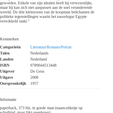
geworden. Enkele van zijn idealen heeft hij verwezenlijkt,
maar hij kan zich niet aanpassen aan de snel veranderende
wereld. De drie kleinzoons van de koopman belichamen de
politieke tegenstellingen waarin het naoorlogse Egypte
verwikkeld raakt.”
Kenmerken
Categorieën
Literatuur/Romans/Poëzie
Talen
Nederlands
Landen
Nederland
ISBN
9789044513448
Uitgever
De Geus
Uitgave
2008
Oorspronkelijk
1957
Informatie
paperback, 373 blz, in goede staat (naam-etiketje op
schutblad, maar lijkt ongelezen)