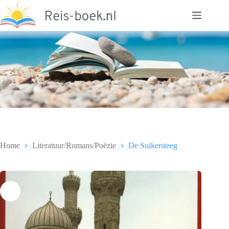
Ga
naar
de
inhoud
Home
Literatuur/Romans/Poëzie
De Suikersteeg