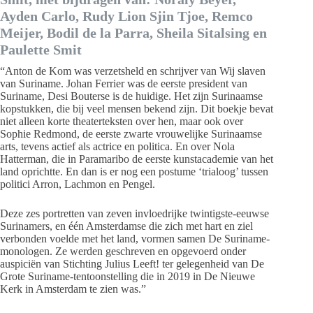
Ayden Carlo, Rudy Lion Sjin Tjoe, Remco
Meijer, Bodil de la Parra, Sheila Sitalsing en
Paulette Smit
“Anton de Kom was verzetsheld en schrijver van Wij slaven
van Suriname. Johan Ferrier was de eerste president van
Suriname, Desi Bouterse is de huidige. Het zijn Surinaamse
kopstukken, die bij veel mensen bekend zijn. Dit boekje bevat
niet alleen korte theaterteksten over hen, maar ook over
Sophie Redmond, de eerste zwarte vrouwelijke Surinaamse
arts, tevens actief als actrice en politica. En over Nola
Hatterman, die in Paramaribo de eerste kunstacademie van het
land oprichtte. En dan is er nog een postume ‘trialoog’ tussen
politici Arron, Lachmon en Pengel.
Deze zes portretten van zeven invloedrijke twintigste-eeuwse
Surinamers, en één Amsterdamse die zich met hart en ziel
verbonden voelde met het land, vormen samen De Suriname-
monologen. Ze werden geschreven en opgevoerd onder
auspiciën van Stichting Julius Leeft! ter gelegenheid van De
Grote Suriname-tentoonstelling die in 2019 in De Nieuwe
Kerk in Amsterdam te zien was.”