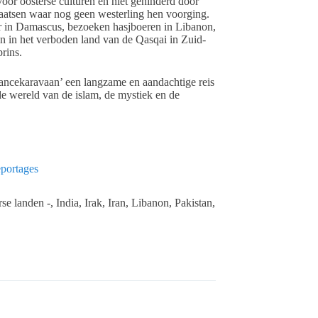
oor oosterse culturen en niet gehinderd door
aatsen waar nog geen westerling hen voorging.
r in Damascus, bezoeken hasjboeren in Libanon,
 in het verboden land van de Qasqai in Zuid-
prins.
trancekaravaan’ een langzame en aandachtige reis
de wereld van de islam, de mystiek en de
eportages
se landen -, India, Irak, Iran, Libanon, Pakistan,