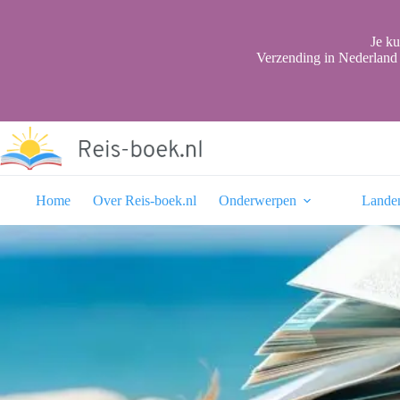
Ga
naar
de
Je ku
inhoud
Verzending in Nederland 
Home
Over Reis-boek.nl
Onderwerpen
Lande