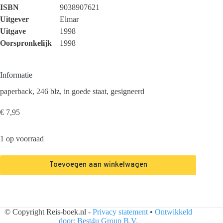
ISBN
9038907621
Uitgever
Elmar
Uitgave
1998
Oorspronkelijk
1998
Informatie
paperback, 246 blz, in goede staat, gesigneerd
€
7,95
1 op voorraad
Toevoegen aan winkelwagen
© Copyright Reis-boek.nl -
Privacy statement
•
Ontwikkeld
door: Best4u Group B.V.