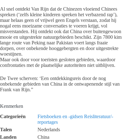
Al snel ontdekt Van Rijn dat de Chinezen vloeiend Chinees
spreken (‘zelfs kleine kinderen spreken het verbazend rap’),
maar helaas geen of vrijwel geen Engels verstaan, zodat hij
nogal eens moeizame conversaties te voeren krijgt, vol
misverstanden. Hij ontdekt ook dat China over buitengewoon
mooie en uitgestrekte natuurgebieden beschikt. Zijn 7800 kim
lange route van Peking naar Pakistan voert langs fraaie
dorpen, over onbekende hooggebergten en door uitgestrekte
woestijnen.
Maar ook door voor toeristen gesloten gebieden, waardoor
confrontaties met de plaatselijke autoriteiten niet uitblijven.
De Twee scherven: ‘Een ontdekkingsreis door de nog
onbekende gebieden van China in de ontwapenende stijl van
Frank van Rijn.”
Kenmerken
Categorieën
Fietsboeken en -gidsen
Reisliteratuur/-
reportages
Talen
Nederlands
Landen
China