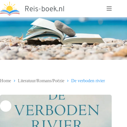
Ga
naar
de
inhoud
Home
Literatuur/Romans/Poëzie
De verboden rivier