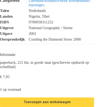
Categorieën
Literatuur/Romans/Poëzie
Reisliteratuur/-
reportages
Talen
Nederlands
Landen
Nigeria, Tibet
ISBN
9789058311252
Uitgever
National Geographic / Sirene
Uitgave
2001
Oorspronkelijk
Courting the Diamond Snow 2000
Informatie
paperback, 221 blz, in goede staat (geschreven opdracht op
schutblad)
€
7,95
1 op voorraad
Toevoegen aan winkelwagen