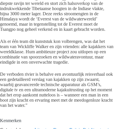
diepste ravijn ter wereld en stort zich halsoverkop van de
indrukwekkende Tibetaanse hoogten in de Indiase vlakte,
bijna 3000 meter lager. Deze reeks stroomengten in de
Himalaya wordt de ‘Everest van de wildwaterwereld’
genoemd, maar in tegenstelling tot de Everest moet de
Tsangpo nog geheel verkend en in kaart gebracht worden.
Als er één team dit kunststuk kon volbrengen, was dat het
team van Wickliffe Walker en zijn vrienden: alle kajakkers van
wereldklasse. Hum ambitieuze project zou uitlopen op een
combinatie van spoorzoeken en wildwateravontuur, maar
eindigde in een onverwachte tragedie.
De verboden rivier is behalve een avontuurlijk reisverhaal ook
een gedetailleerd verslag van kajakken op zijn zwaarst,
waarbij geavanceerde technische apparatuur als GSM’s,
digitale tv en een ultramoderne kajakuitrusting op het moment
dat het erop aankomt nutteloos is – wanneer een man in een
boot zijn kracht en ervaring meet met de meedogenloze kracht
van het water.”
Kenmerken