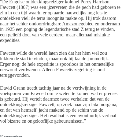
“De Engelse ontdekkingsreiziger kolonel Percy Harrison
Fawcett (1867) was een ijzervreter, die de pech had geboren te
zijn in een tijd waarin er op aarde nauwelijks nog iets te
ontdekken viel; de terra incognita raakte op. Hij trok daarom
naar het schier ondoordringbare Amazonegebied en ondernam
in 1925 een poging de legendarische stad Z terug te vinden,
een geliefd doel van vele eerdere, maar allemaal mislukte
expedities.
Fawcett wilde de wereld laten zien dat het hèm wel zou
lukken de stad te vinden, maar ook hij faalde jammerlijk.
Erger nog: de hele expeditie is spoorloos in het onmetelijke
oerwoud verdwenen. Alleen Fawcetts zegelring is ooit
teruggevonden.
David Grann treedt tachtig jaar na de verdwijning in de
voetsporen van Fawcett om te weten te komen wat er precies
is gebeurd. Hij vertelt daarmee twee verhalen: dat van de
ontdekkingsreiziger Fawcett, op zoek naar zijn fata morgana,
en dat van hemzelf, jacht makend op de schim van de
ontdekkingsreiziger. Het resultaat is een avontuurlijk verhaal
vol bizarre en ongelooflijke gebeurtenissen.”