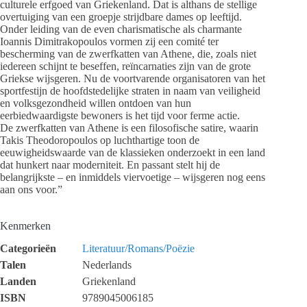
culturele erfgoed van Griekenland. Dat is althans de stellige
overtuiging van een groepje strijdbare dames op leeftijd.
Onder leiding van de even charismatische als charmante
Ioannis Dimitrakopoulos vormen zij een comité ter
bescherming van de zwerfkatten van Athene, die, zoals niet
iedereen schijnt te beseffen, reïncarnaties zijn van de grote
Griekse wijsgeren. Nu de voortvarende organisatoren van het
sportfestijn de hoofdstedelijke straten in naam van veiligheid
en volksgezondheid willen ontdoen van hun
eerbiedwaardigste bewoners is het tijd voor ferme actie.
De zwerfkatten van Athene is een filosofische satire, waarin
Takis Theodoropoulos op luchthartige toon de
eeuwigheidswaarde van de klassieken onderzoekt in een land
dat hunkert naar moderniteit. En passant stelt hij de
belangrijkste – en inmiddels viervoetige – wijsgeren nog eens
aan ons voor.”
Kenmerken
Categorieën
Literatuur/Romans/Poëzie
Talen
Nederlands
Landen
Griekenland
ISBN
9789045006185