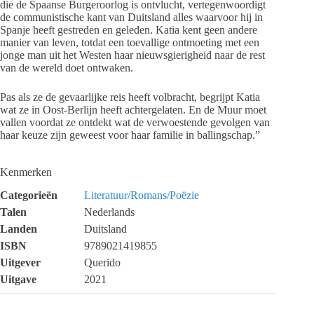
die de Spaanse Burgeroorlog is ontvlucht, vertegenwoordigt
de communistische kant van Duitsland alles waarvoor hij in
Spanje heeft gestreden en geleden. Katia kent geen andere
manier van leven, totdat een toevallige ontmoeting met een
jonge man uit het Westen haar nieuwsgierigheid naar de rest
van de wereld doet ontwaken.
Pas als ze de gevaarlijke reis heeft volbracht, begrijpt Katia
wat ze in Oost-Berlijn heeft achtergelaten. En de Muur moet
vallen voordat ze ontdekt wat de verwoestende gevolgen van
haar keuze zijn geweest voor haar familie in ballingschap.”
Kenmerken
Categorieën
Literatuur/Romans/Poëzie
Talen
Nederlands
Landen
Duitsland
ISBN
9789021419855
Uitgever
Querido
Uitgave
2021