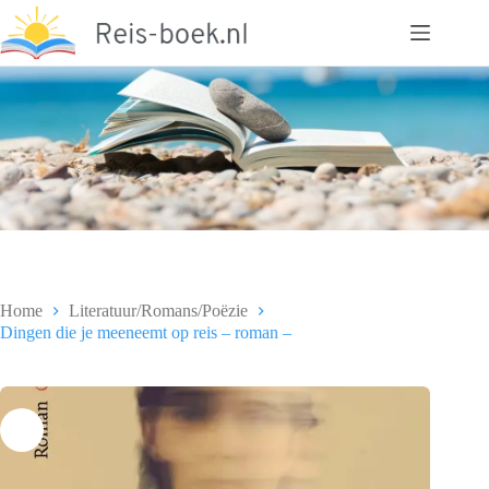
Ga
naar
de
inhoud
Home
Literatuur/Romans/Poëzie
Dingen die je meeneemt op reis – roman –