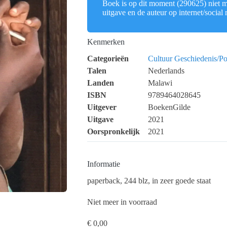
Boek is op dit moment (290625) niet me
uitgave en de auteur op internet/social
Kenmerken
Categorieën
Cultuur
Geschiedenis/Pol
Talen
Nederlands
Landen
Malawi
ISBN
9789464028645
Uitgever
BoekenGilde
Uitgave
2021
Oorspronkelijk
2021
Informatie
paperback, 244 blz, in zeer goede staat
Niet meer in voorraad
€
0,00