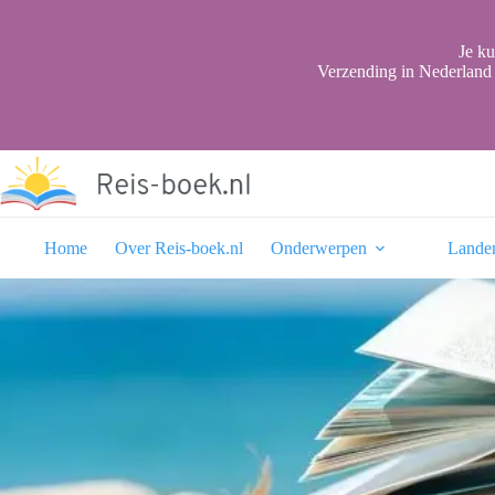
Ga
naar
de
Je ku
inhoud
Verzending in Nederland 
Home
Over Reis-boek.nl
Onderwerpen
Lande