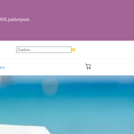
r DHLpakketpunt.
Geen
resultaten
ews
Winkelwagen