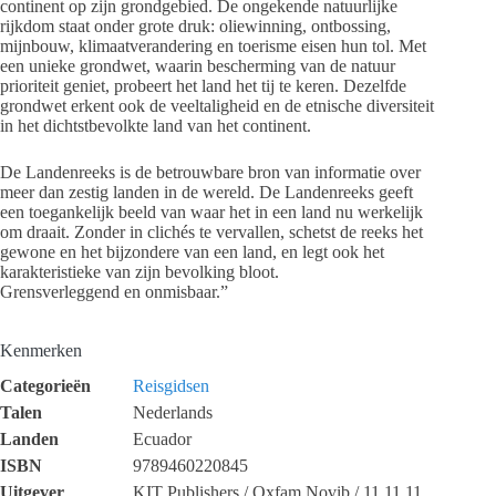
continent op zijn grondgebied. De ongekende natuurlijke
rijkdom staat onder grote druk: oliewinning, ontbossing,
mijnbouw, klimaatverandering en toerisme eisen hun tol. Met
een unieke grondwet, waarin bescherming van de natuur
prioriteit geniet, probeert het land het tij te keren. Dezelfde
grondwet erkent ook de veeltaligheid en de etnische diversiteit
in het dichtstbevolkte land van het continent.
De Landenreeks is de betrouwbare bron van informatie over
meer dan zestig landen in de wereld. De Landenreeks geeft
een toegankelijk beeld van waar het in een land nu werkelijk
om draait. Zonder in clichés te vervallen, schetst de reeks het
gewone en het bijzondere van een land, en legt ook het
karakteristieke van zijn bevolking bloot.
Grensverleggend en onmisbaar.”
Kenmerken
Categorieën
Reisgidsen
Talen
Nederlands
Landen
Ecuador
ISBN
9789460220845
Uitgever
KIT Publishers / Oxfam Novib / 11.11.11