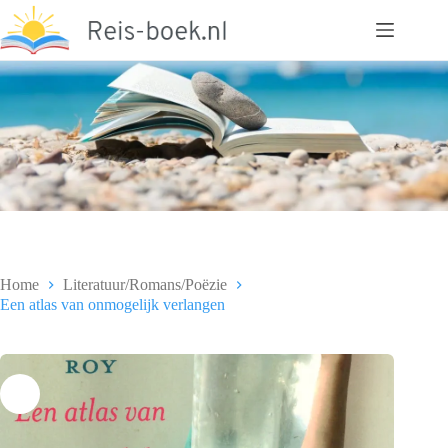
Ga
naar
de
inhoud
Home
Literatuur/Romans/Poëzie
Een atlas van onmogelijk verlangen