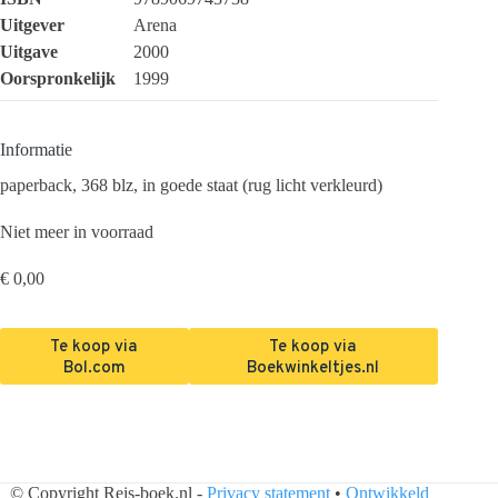
Uitgever
Arena
Uitgave
2000
Oorspronkelijk
1999
Informatie
paperback, 368 blz, in goede staat (rug licht verkleurd)
Niet meer in voorraad
€
0,00
Te koop via
Te koop via
Bol.com
Boekwinkeltjes.nl
© Copyright Reis-boek.nl -
Privacy statement
•
Ontwikkeld