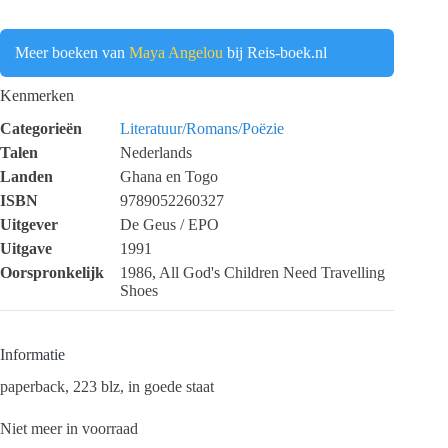
Meer boeken van
Maya Angelou
bij Reis-boek.nl
Kenmerken
Categorieën
Literatuur/Romans/Poëzie
Talen
Nederlands
Landen
Ghana en Togo
ISBN
9789052260327
Uitgever
De Geus / EPO
Uitgave
1991
Oorspronkelijk
1986, All God's Children Need Travelling
Shoes
Informatie
paperback, 223 blz, in goede staat
Niet meer in voorraad