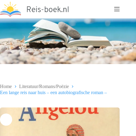
Ga
naar
de
inhoud
Home
Literatuur/Romans/Poëzie
Een lange reis naar huis – een autobiografische roman –