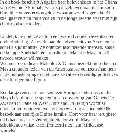
In dit boek beschrijft Angelou haar belevenissen in het Ghana
van Kwame Nkrumah, waar zij is gebleven nadat haar zoon
Guy bij een verkeersongeluk zwaar gewond is geraakt. Al
snel gaat ze zich thuis voelen in de jonge zwarte staat met zijn
charismatische leider.
Eindelijk bevindt ze zich in een wereld zonder rassenhaat en
onderdrukking. Ze werkt aan de universiteit van Accra en is
actief als journaliste. Ze ontmoet fascinerende mensen, zoals
de knappe Sheikhali, een moslim uit Mali die Maya tot zijn
tweede vrouw wil maken.
Wanneer de radicale Malcolm X Ghana bezoekt, introduceren
Maya en ander leden van de Amerikaanse gemeenschap hem
in de hoogste kringen Het boek bevat een levendig portret van
deze intrigerende figuur.
Een lange reis naar huis kent een Europees intermezzo als
Maya besluit mee te spelen in een opvoering van Genets De
Zwarten in Italië en West-Duitsland. In Berlijn wordt ze
uitgenodigd voor een even gedenkwaardig als bedenkelijk
bezoek aan een rijke Duitse familie. Kort voor haar terugkeer
uit Ghana naar de Verenigde Staten wordt Maya op
schokkende wijze geconfronteerd met haar Afrikaanse
wortels.”