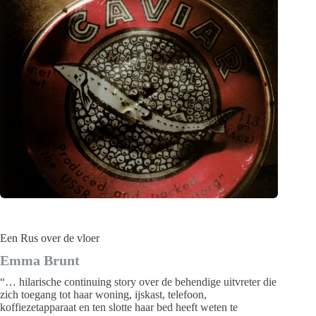
Een Rus over de vloer
Emma Brunt
“… hilarische continuing story over de behendige uitvreter die
zich toegang tot haar woning, ijskast, telefoon,
koffiezetapparaat en ten slotte haar bed heeft weten te