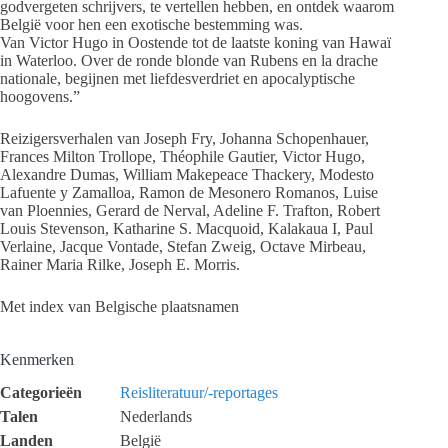
godvergeten schrijvers, te vertellen hebben, en ontdek waarom
België voor hen een exotische bestemming was.
Van Victor Hugo in Oostende tot de laatste koning van Hawaï
in Waterloo. Over de ronde blonde van Rubens en la drache
nationale, begijnen met liefdesverdriet en apocalyptische
hoogovens.”
Reizigersverhalen van Joseph Fry, Johanna Schopenhauer,
Frances Milton Trollope, Théophile Gautier, Victor Hugo,
Alexandre Dumas, William Makepeace Thackery, Modesto
Lafuente y Zamalloa, Ramon de Mesonero Romanos, Luise
van Ploennies, Gerard de Nerval, Adeline F. Trafton, Robert
Louis Stevenson, Katharine S. Macquoid, Kalakaua I, Paul
Verlaine, Jacque Vontade, Stefan Zweig, Octave Mirbeau,
Rainer Maria Rilke, Joseph E. Morris.
Met index van Belgische plaatsnamen
Kenmerken
Categorieën
Reisliteratuur/-reportages
Talen
Nederlands
Landen
België