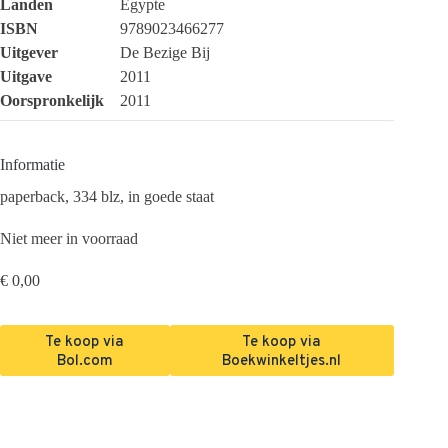
Landen
Egypte
ISBN
9789023466277
Uitgever
De Bezige Bij
Uitgave
2011
Oorspronkelijk
2011
Informatie
paperback, 334 blz, in goede staat
Niet meer in voorraad
€
0,00
Te koop via
Te koop via
Bol.com
Boekwinkeltjes.nl