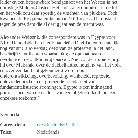
leider en een betrouwbare bondgenoot van het Westen in het
onrustige Midden-Oosten. Het land zat economisch in de lift
en het volk zou daar spoedig de vruchten van plukken. Toch
kwamen de Egyptenaren in januari 2011 massaal in opstand
tegen de president die al dertig jaar aan de macht was.
Alexander Weissink, die correspondent was in Egypte voor
NRC Handelsblad en Het Financieële Dagblad en recentelijk
nog vanuit Caïro verslag deed van de protesten in het land,
beschrijft vanuit eigen waarneming de opmaat naar de
revolutie en de ontknoping daarvan. Niet zonder ironie schrijft
hij over Mubarak, over de dubbelhartige houding van het volk
en over een land dat gekenmerkt wordt door
onderontwikkeling, overbevolking, wanbeleid, repressie,
ontevredenheid en een groeiende populariteit van
fundamentalistische stromingen. Egypte is een indringend
portret – heet van de naald – van een afgeleefd land met een
onzekere toekomst.”
Kenmerken
Categorieën
Geschiedenis/Politiek
Talen
Nederlands