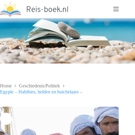
Ga
naar
de
inhoud
Home
Geschiedenis/Politiek
Egypte – Habibies, helden en huichelaars –