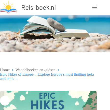
Ga
naar
de
inhoud
Home
Wandelboeken en -gidsen
Epic Hikes of Europe – Explore Europe’s most thrilling treks
and trails –