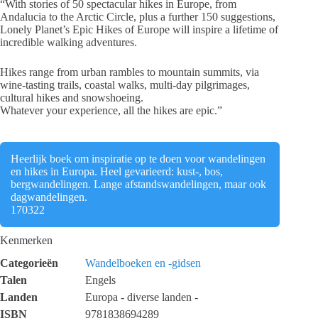
“With stories of 50 spectacular hikes in Europe, from
Andalucia to the Arctic Circle, plus a further 150 suggestions,
Lonely Planet’s Epic Hikes of Europe will inspire a lifetime of
incredible walking adventures.
Hikes range from urban rambles to mountain summits, via
wine-tasting trails, coastal walks, multi-day pilgrimages,
cultural hikes and snowshoeing.
Whatever your experience, all the hikes are epic.”
Heerlijk boek om inspiratie op te doen voor wandelingen
en hikes in Europa. Heel gevarieerd: kust-, bos,
bergwandelingen. Lange afstandswandelingen, maar ook
dagwandelingen.
170322
Kenmerken
Categorieën
Wandelboeken en -gidsen
Talen
Engels
Landen
Europa - diverse landen -
ISBN
9781838694289