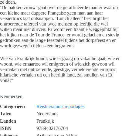
ze doen.
‘De bakkersvrouw’ gaat over de geraffineerde manier waarop
een kleine maar dappere Française geen man aan haar
versiertrucs laat ontsnappen. ‘Lunch alleen’ beschrijft het
ontroerende tafereel van twee mensen op leeftijd die wel
willen maar niet durven. Er wordt een traantje weggepinkt bij
het kijken naar de Tour de France, er wordt gelachen en stevig
gedronken aan de lange feesttafel tijdens het dorpsfeest en er
wordt gezwegen tijdens een begrafenis.
Wie van Frankrijk houdt, wie er graag op vakantie gaat, wie er
woont, wie ernaartoe wil emigreren of wie zich gewoon wil
vermaken met ontroerende, geestige, verhelderende en soms
hilarische verhalen uit een heerlijk land, zal smullen van Et
voilà!”
Kenmerken
Categorieën
Reisliteratuur/-reportages
Talen
Nederlands
Landen
Frankrijk
ISBN
9789402176704
Uitgever
Asjha van den Akker