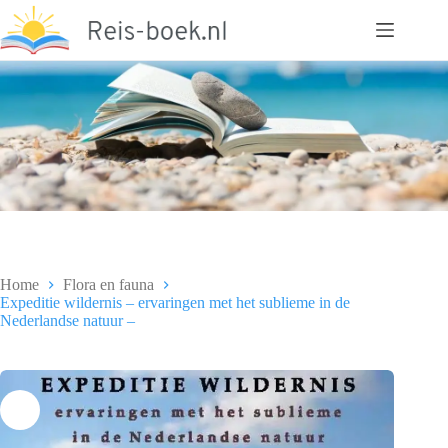
Ga
naar
de
inhoud
Home
Flora en fauna
Expeditie wildernis – ervaringen met het sublieme in de
Nederlandse natuur –