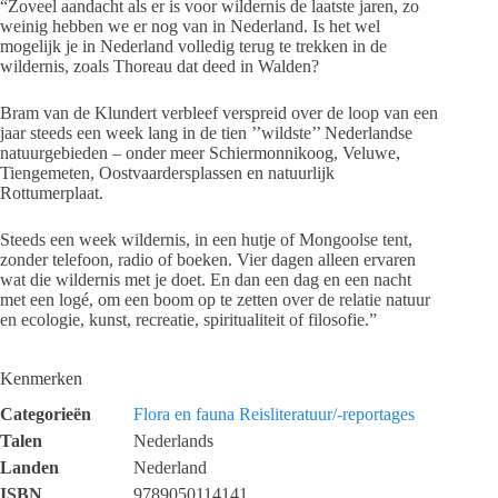
“Zoveel aandacht als er is voor wildernis de laatste jaren, zo
weinig hebben we er nog van in Nederland. Is het wel
mogelijk je in Nederland volledig terug te trekken in de
wildernis, zoals Thoreau dat deed in Walden?
Bram van de Klundert verbleef verspreid over de loop van een
jaar steeds een week lang in de tien ’’wildste’’ Nederlandse
natuurgebieden – onder meer Schiermonnikoog, Veluwe,
Tiengemeten, Oostvaardersplassen en natuurlijk
Rottumerplaat.
Steeds een week wildernis, in een hutje of Mongoolse tent,
zonder telefoon, radio of boeken. Vier dagen alleen ervaren
wat die wildernis met je doet. En dan een dag en een nacht
met een logé, om een boom op te zetten over de relatie natuur
en ecologie, kunst, recreatie, spiritualiteit of filosofie.”
Kenmerken
Categorieën
Flora en fauna
Reisliteratuur/-reportages
Talen
Nederlands
Landen
Nederland
ISBN
9789050114141