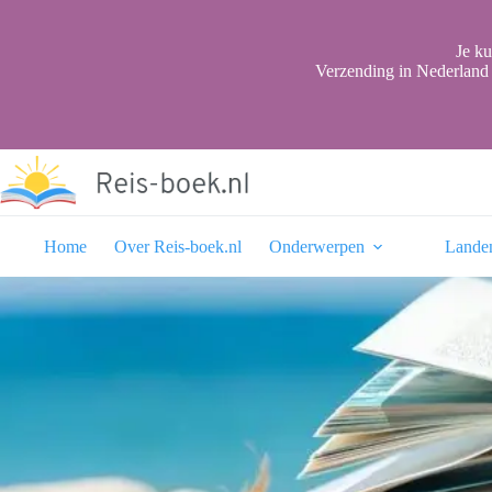
Ga
naar
de
Je ku
inhoud
Verzending in Nederland 
Home
Over Reis-boek.nl
Onderwerpen
Lande