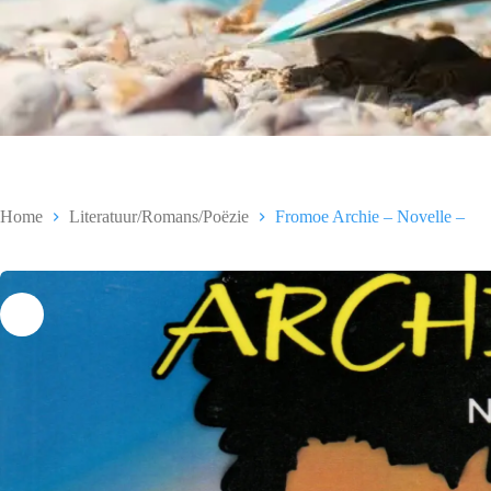
Home
Literatuur/Romans/Poëzie
Fromoe Archie – Novelle –