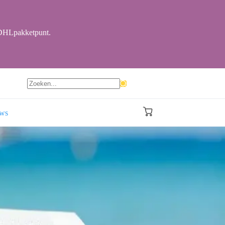
r DHLpakketpunt.
Geen
resultaten
ews
Winkelwagen