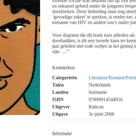
Fromoe Archie was bedoeld om op vlot leesb
en seksueel gebied onder de jongeren bespr
doorbreken. Deze bedoeling staat nog steed
‘gevoelige zaken’ te spreken, is eerder toe
toename van HIV en andere soa’s onder jon
Voor degenen die dit boek toen afdeden als 
doorhadden, is dit een tweede kans ter ken
jaar geleden met rode oortjes in het geniep 
zijn. …”
Kenmerken
Categorieën
Literatuur/Romans/Poëz
Talen
Nederlands
Landen
Suriname
ISBN
97899914544016
Uitgever
Ralicon
Uitgave
3e print 2008
Informatie