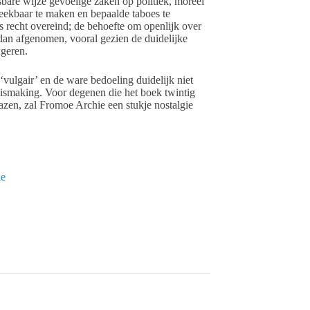
are wijze gevoelige zaken op politiek, moreel
eekbaar te maken en bepaalde taboes te
s recht overeind; de behoefte om openlijk over
- dan afgenomen, vooral gezien de duidelijke
geren.
‘vulgair’ en de ware bedoeling duidelijk niet
nismaking. Voor degenen die het boek twintig
lazen, zal Fromoe Archie een stukje nostalgie
ie