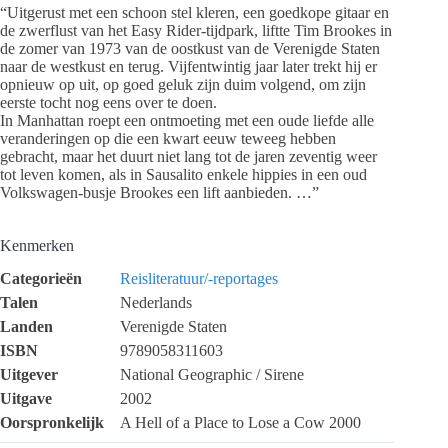
“Uitgerust met een schoon stel kleren, een goedkope gitaar en
de zwerflust van het Easy Rider-tijdpark, liftte Tim Brookes in
de zomer van 1973 van de oostkust van de Verenigde Staten
naar de westkust en terug. Vijfentwintig jaar later trekt hij er
opnieuw op uit, op goed geluk zijn duim volgend, om zijn
eerste tocht nog eens over te doen.
In Manhattan roept een ontmoeting met een oude liefde alle
veranderingen op die een kwart eeuw teweeg hebben
gebracht, maar het duurt niet lang tot de jaren zeventig weer
tot leven komen, als in Sausalito enkele hippies in een oud
Volkswagen-busje Brookes een lift aanbieden. …”
Kenmerken
Categorieën
Reisliteratuur/-reportages
Talen
Nederlands
Landen
Verenigde Staten
ISBN
9789058311603
Uitgever
National Geographic / Sirene
Uitgave
2002
Oorspronkelijk
A Hell of a Place to Lose a Cow 2000