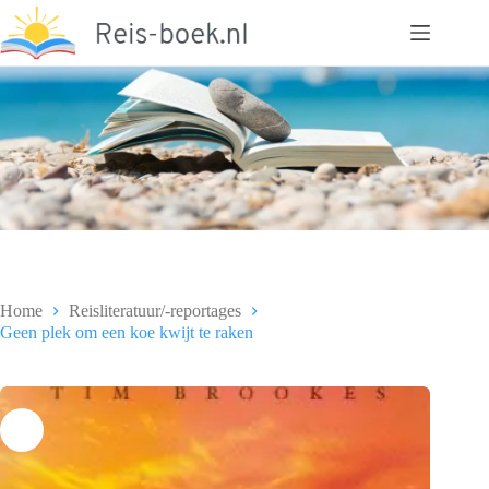
Ga
naar
de
inhoud
Home
Reisliteratuur/-reportages
Geen plek om een koe kwijt te raken