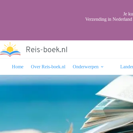
Ga
naar
de
Je ku
inhoud
Verzending in Nederland 
Home
Over Reis-boek.nl
Onderwerpen
Lande