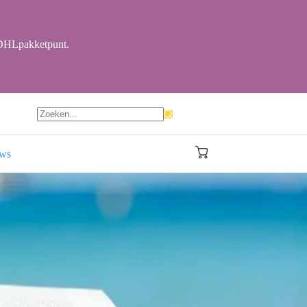
r DHLpakketpunt.
Geen
resultaten
ews
Winkelwagen