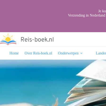
Ga
naar
de
Je ku
inhoud
Verzending in Nederland 
Home
Over Reis-boek.nl
Onderwerpen
Lande