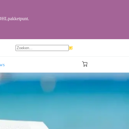
r DHLpakketpunt.
Geen
resultaten
ews
Winkelwagen