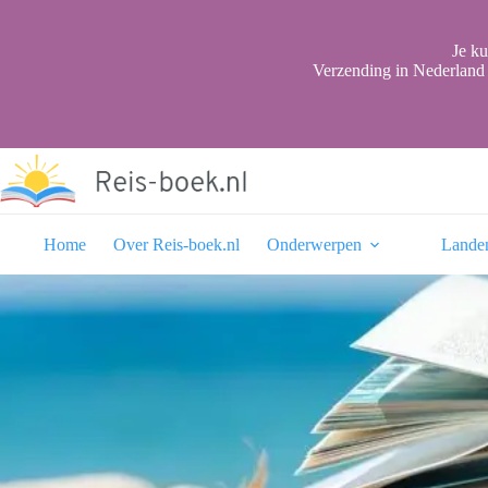
Ga
naar
de
Je ku
inhoud
Verzending in Nederland 
Home
Over Reis-boek.nl
Onderwerpen
Lande