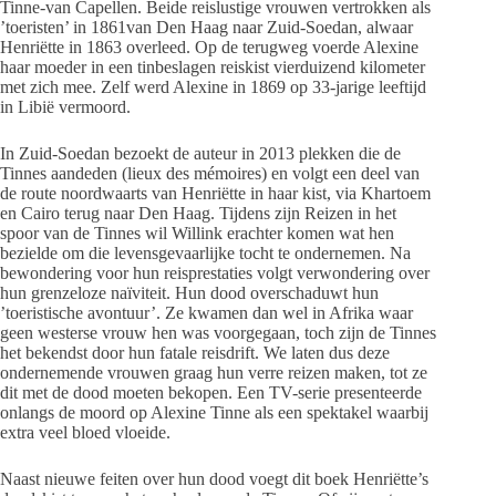
Tinne-van Capellen. Beide reislustige vrouwen vertrokken als
’toeristen’ in 1861van Den Haag naar Zuid-Soedan, alwaar
Henriëtte in 1863 overleed. Op de terugweg voerde Alexine
haar moeder in een tinbeslagen reiskist vierduizend kilometer
met zich mee. Zelf werd Alexine in 1869 op 33-jarige leeftijd
in Libië vermoord.
In Zuid-Soedan bezoekt de auteur in 2013 plekken die de
Tinnes aandeden (lieux des mémoires) en volgt een deel van
de route noordwaarts van Henriëtte in haar kist, via Khartoem
en Cairo terug naar Den Haag. Tijdens zijn Reizen in het
spoor van de Tinnes wil Willink erachter komen wat hen
bezielde om die levensgevaarlijke tocht te ondernemen. Na
bewondering voor hun reisprestaties volgt verwondering over
hun grenzeloze naïviteit. Hun dood overschaduwt hun
’toeristische avontuur’. Ze kwamen dan wel in Afrika waar
geen westerse vrouw hen was voorgegaan, toch zijn de Tinnes
het bekendst door hun fatale reisdrift. We laten dus deze
ondernemende vrouwen graag hun verre reizen maken, tot ze
dit met de dood moeten bekopen. Een TV-serie presenteerde
onlangs de moord op Alexine Tinne als een spektakel waarbij
extra veel bloed vloeide.
Naast nieuwe feiten over hun dood voegt dit boek Henriëtte’s