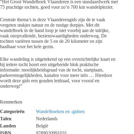
“Het Groot Wandelboek Vlaanderen is een standaardwerk met
75 prachtige tochten, goed voor zo’n 700 km wandelplezier.
Centrale thema’s in deze Vlaanderengids zijn de te vaak
vergeten stukjes natuur en de rustige dorpjes. Met dit
wandelboek in de hand loop je niet voorbij aan de talrijke,
vaak onopvallende, bezienswaardigheden onderweg. De
tochten variëren tussen de 5 en de 20 kilometer en zijn
haalbaar voor het hele gezin.
Elke wandeling is uitgetekend op een overzichtelijke kaart en
bij iedere tocht hoort een uitgebreide blok praktische
informatie: moeilijkheidsgraad van de tocht, startplaats,
parkeermogelijkheden, kanalen voor meer info … Hierdoor
wordt deze gids een gouden leidraad, voor vooraf en
onderweg!”
Kenmerken
Categorieën
Wandelboeken en -gidsen
Talen
Nederlands
Landen
België
ISBN
9789020991031