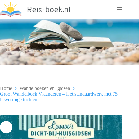
Ga
naar
de
inhoud
Home
Wandelboeken en -gidsen
Groot Wandelboek Vlaanderen – Het standaardwerk met 75
lusvormige tochten –