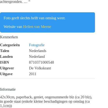
achtergronden. … “
Foto geeft slechts helft van omslag weer.
Website van
Hellen van Meene
Kenmerken
Categorieën
Fotografie
Talen
Nederlands
Landen
Nederland
ISBN
8710371000548
Uitgever
De Volkskrant
Uitgave
2011
Informatie
42x30cm, paperback, geniet, ongenummerde blz (ca 20 blz),
in goede staat (enkele kleine beschadigingen op omslag (ca
1,1cm))