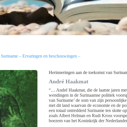
n Suriname – Ervaringen en beschouwingen –
Herinneringen aan de toekomst van Surina
André Haakmat
“… André Haakmat, die de laatste jaren me
wendingen in de Surinaamse politiek voorsp
van Suriname’ de som van zijn persoonlijk
met dit land waarvan de economie en de pol
een totaal ontredderd Suriname ten slotte o
zoals Albert Helman en Rudi Kross voorspeld
boezem van het Koninkrijk der Nederlanden