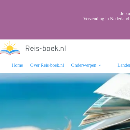
Ga
naar
de
Je ku
inhoud
Verzending in Nederland 
Home
Over Reis-boek.nl
Onderwerpen
Lande