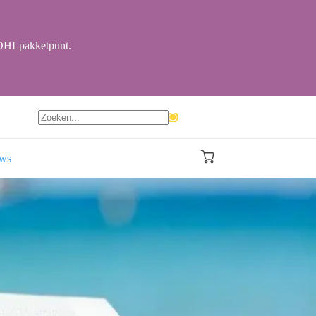
r DHLpakketpunt.
Geen
resultaten
ews
Winkelwagen