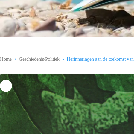
Home
Geschiedenis/Politiek
Herinneringen aan de toekomst va