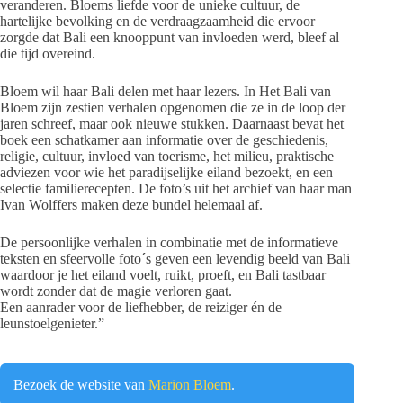
veranderen. Bloems liefde voor de unieke cultuur, de
hartelijke bevolking en de verdraagzaamheid die ervoor
zorgde dat Bali een knooppunt van invloeden werd, bleef al
die tijd overeind.
Bloem wil haar Bali delen met haar lezers. In Het Bali van
Bloem zijn zestien verhalen opgenomen die ze in de loop der
jaren schreef, maar ook nieuwe stukken. Daarnaast bevat het
boek een schatkamer aan informatie over de geschiedenis,
religie, cultuur, invloed van toerisme, het milieu, praktische
adviezen voor wie het paradijselijke eiland bezoekt, en een
selectie familierecepten. De foto’s uit het archief van haar man
Ivan Wolffers maken deze bundel helemaal af.
De persoonlijke verhalen in combinatie met de informatieve
teksten en sfeervolle foto´s geven een levendig beeld van Bali
waardoor je het eiland voelt, ruikt, proeft, en Bali tastbaar
wordt zonder dat de magie verloren gaat.
Een aanrader voor de liefhebber, de reiziger én de
leunstoelgenieter.”
Bezoek de website van
Marion Bloem
.