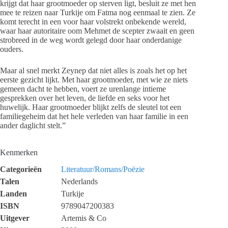
krijgt dat haar grootmoeder op sterven ligt, besluit ze met hen
mee te reizen naar Turkije om Fatma nog eenmaal te zien. Ze
komt terecht in een voor haar volstrekt onbekende wereld,
waar haar autoritaire oom Mehmet de scepter zwaait en geen
strobreed in de weg wordt gelegd door haar onderdanige
ouders.
Maar al snel merkt Zeynep dat niet alles is zoals het op het
eerste gezicht lijkt. Met haar grootmoeder, met wie ze niets
gemeen dacht te hebben, voert ze urenlange intieme
gesprekken over het leven, de liefde en seks voor het
huwelijk. Haar grootmoeder blijkt zelfs de sleutel tot een
familiegeheim dat het hele verleden van haar familie in een
ander daglicht stelt.”
Kenmerken
Categorieën
Literatuur/Romans/Poëzie
Talen
Nederlands
Landen
Turkije
ISBN
9789047200383
Uitgever
Artemis & Co