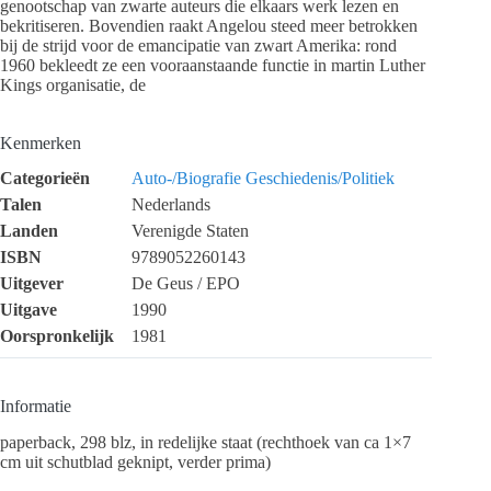
genootschap van zwarte auteurs die elkaars werk lezen en
bekritiseren. Bovendien raakt Angelou steed meer betrokken
bij de strijd voor de emancipatie van zwart Amerika: rond
1960 bekleedt ze een vooraanstaande functie in martin Luther
Kings organisatie, de
Kenmerken
Categorieën
Auto-/Biografie
Geschiedenis/Politiek
Talen
Nederlands
Landen
Verenigde Staten
ISBN
9789052260143
Uitgever
De Geus / EPO
Uitgave
1990
Oorspronkelijk
1981
Informatie
paperback, 298 blz, in redelijke staat (rechthoek van ca 1×7
cm uit schutblad geknipt, verder prima)