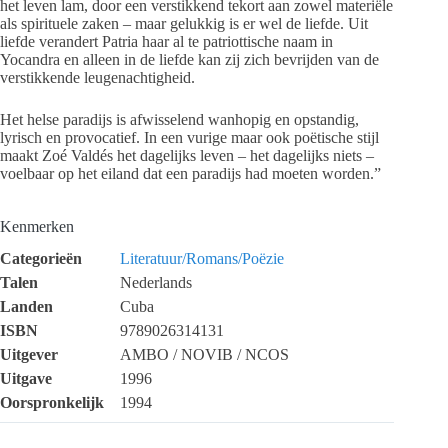
het leven lam, door een verstikkend tekort aan zowel materiële
als spirituele zaken – maar gelukkig is er wel de liefde. Uit
liefde verandert Patria haar al te patriottische naam in
Yocandra en alleen in de liefde kan zij zich bevrijden van de
verstikkende leugenachtigheid.
Het helse paradijs is afwisselend wanhopig en opstandig,
lyrisch en provocatief. In een vurige maar ook poëtische stijl
maakt Zoé Valdés het dagelijks leven – het dagelijks niets –
voelbaar op het eiland dat een paradijs had moeten worden.”
Kenmerken
Categorieën
Literatuur/Romans/Poëzie
Talen
Nederlands
Landen
Cuba
ISBN
9789026314131
Uitgever
AMBO / NOVIB / NCOS
Uitgave
1996
Oorspronkelijk
1994