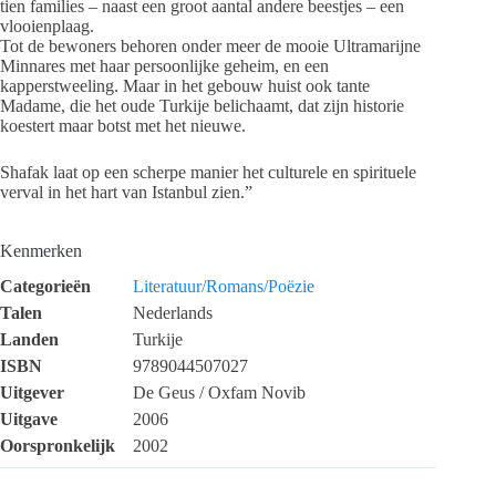
tien families – naast een groot aantal andere beestjes – een
vlooienplaag.
Tot de bewoners behoren onder meer de mooie Ultramarijne
Minnares met haar persoonlijke geheim, en een
kapperstweeling. Maar in het gebouw huist ook tante
Madame, die het oude Turkije belichaamt, dat zijn historie
koestert maar botst met het nieuwe.
Shafak laat op een scherpe manier het culturele en spirituele
verval in het hart van Istanbul zien.”
Kenmerken
Categorieën
Literatuur/Romans/Poëzie
Talen
Nederlands
Landen
Turkije
ISBN
9789044507027
Uitgever
De Geus / Oxfam Novib
Uitgave
2006
Oorspronkelijk
2002