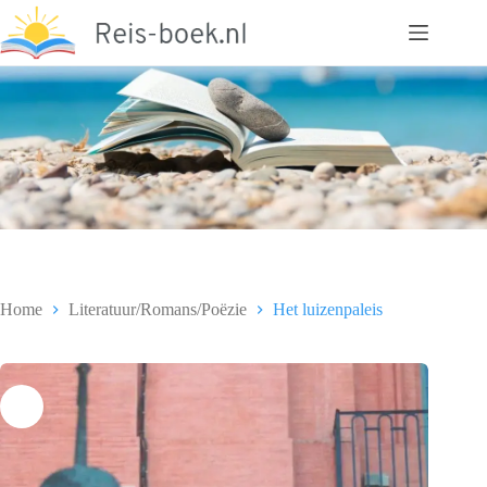
Ga
naar
de
inhoud
Home
Literatuur/Romans/Poëzie
Het luizenpaleis