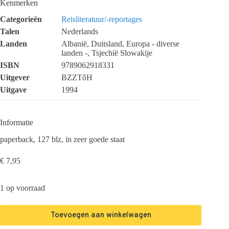
Kenmerken
Categorieën
Reisliteratuur/-reportages
Talen
Nederlands
Landen
Albanië, Duitsland, Europa - diverse
landen -, Tsjechië Slowakije
ISBN
9789062918331
Uitgever
BZZTôH
Uitgave
1994
Informatie
paperback, 127 blz, in zeer goede staat
€
7,95
1 op voorraad
Toevoegen aan winkelwagen