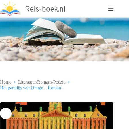
Ga
naar
de
inhoud
Home
Literatuur/Romans/Poëzie
Het paradijs van Oranje – Roman –