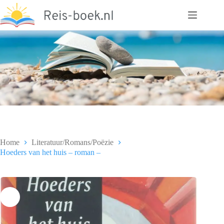
Ga
naar
de
inhoud
Home
Literatuur/Romans/Poëzie
Hoeders van het huis – roman –