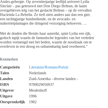
Andes-gebergte. Op zeventienjarige leeftijd arriveert Lydia
Sinclair – pas getrouwd met Don Diego Beltran, de laatst
overgebleven telg van het geslacht Beltran – op de vervallen
Hacienda La Bebella. Ze treft niets anders aan dan een gier,
een tachtigjarige huisbediende, en de avocado- en
suikerrietplantages die dringend verzorging behoeven. …
Met de draden die Benito haar aanreikt, spint Lydia een rijk,
gotisch tapijt waarin de fantastische legendes van het verleden
worden vermengd met het heden, waarin de noodzaak om te
overleven in een droog en onbarmhartig land overheerst.”
Kenmerken
Categorieën
Literatuur/Romans/Poëzie
Talen
Nederlands
Landen
Zuid-Amerika - diverse landen -
ISBN
9789029050937
Uitgever
Meulenhoff
Uitgave
1996
Oorspronkelijk
1982