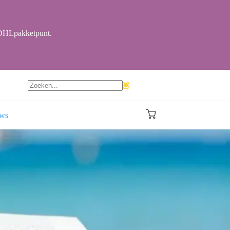
r DHLpakketpunt.
Geen
resultaten
ews
Winkelwagen