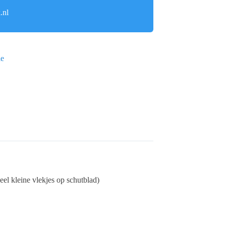
.nl
ie
eel kleine vlekjes op schutblad)