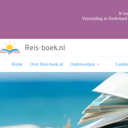
Ga
naar
de
Je ku
inhoud
Verzending in Nederland 
Home
Over Reis-boek.nl
Onderwerpen
Lande