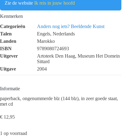
Zie de website
Ik reis in jouw hoofd
Kenmerken
Categorieën
Anders nog iets?
Beeldende Kunst
Talen
Engels, Nederlands
Landen
Marokko
ISBN
9789080724693
Uitgever
Artoteek Den Haag, Museum Het Domein
Sittard
Uitgave
2004
Informatie
paperback, ongenummerde blz (144 blz), in zeer goede staat,
met cd
€
12,95
1 op voorraad