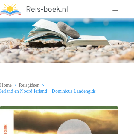
Ga
naar
de
inhoud
Home
Reisgidsen
Ierland en Noord-Ierland – Dominicus Landengids –