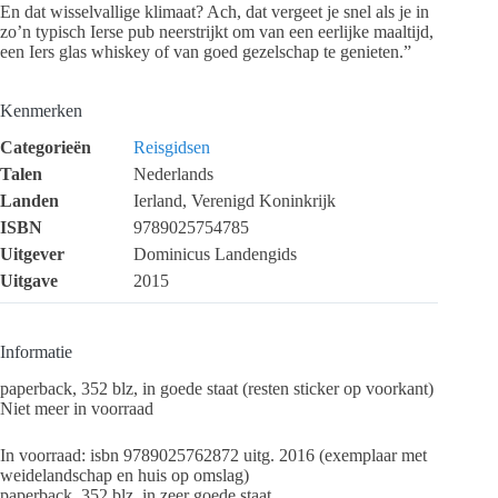
En dat wisselvallige klimaat? Ach, dat vergeet je snel als je in
zo’n typisch Ierse pub neerstrijkt om van een eerlijke maaltijd,
een Iers glas whiskey of van goed gezelschap te genieten.”
Kenmerken
Categorieën
Reisgidsen
Talen
Nederlands
Landen
Ierland, Verenigd Koninkrijk
ISBN
9789025754785
Uitgever
Dominicus Landengids
Uitgave
2015
Informatie
paperback, 352 blz, in goede staat (resten sticker op voorkant)
Niet meer in voorraad
In voorraad: isbn 9789025762872 uitg. 2016 (exemplaar met
weidelandschap en huis op omslag)
paperback, 352 blz, in zeer goede staat