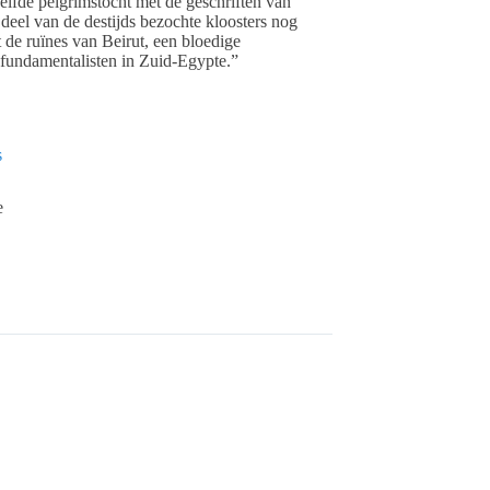
lfde pelgrimstocht met de geschriften van
 deel van de destijds bezochte kloosters nog
 de ruïnes van Beirut, een bloedige
 fundamentalisten in Zuid-Egypte.”
s
e