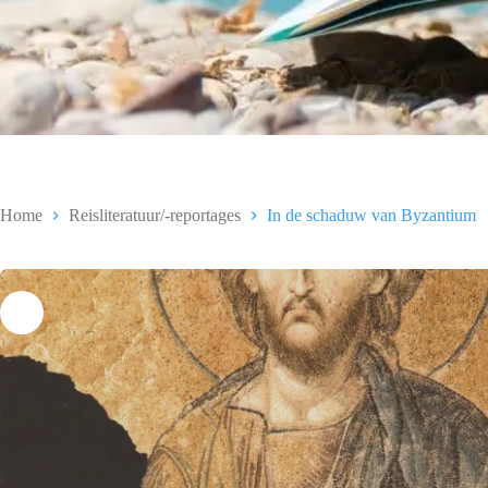
Home
Reisliteratuur/-reportages
In de schaduw van Byzantium