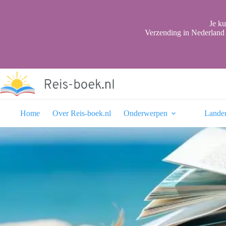
Ga
naar
de
Je ku
inhoud
Verzending in Nederland 
Home
Over Reis-boek.nl
Onderwerpen
Lande