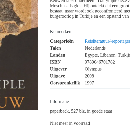
Eeuwen later onderneemt Dalrymple deze ze
Moschus als gids. Hij ontdekt dat een groot
bestaat, maar wordt ook geconfronteerd met
burgeroorlog in Turkije en een opstand van
Kenmerken
Categorieën
Reisliteratuur/-reportage
Talen
Nederlands
Landen
Egypte, Libanon, Turkij
ISBN
9789046701782
Uitgever
Olympus
Uitgave
2008
Oorspronkelijk
1997
Informatie
paperback, 527 blz, in goede staat
Niet meer in voorraad