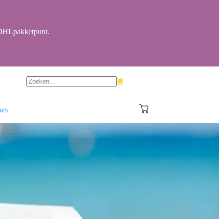
r DHLpakketpunt.
Geen
resultaten
ews
Winkelwagen