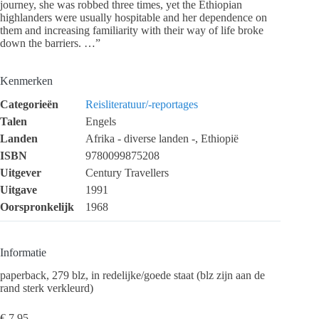
journey, she was robbed three times, yet the Ethiopian
highlanders were usually hospitable and her dependence on
them and increasing familiarity with their way of life broke
down the barriers. …”
Kenmerken
Categorieën
Reisliteratuur/-reportages
Talen
Engels
Landen
Afrika - diverse landen -, Ethiopië
ISBN
9780099875208
Uitgever
Century Travellers
Uitgave
1991
Oorspronkelijk
1968
Informatie
paperback, 279 blz, in redelijke/goede staat (blz zijn aan de
rand sterk verkleurd)
€
7,95