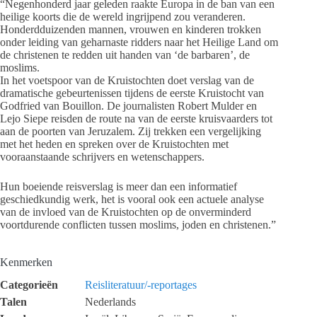
“Negenhonderd jaar geleden raakte Europa in de ban van een
heilige koorts die de wereld ingrijpend zou veranderen.
Honderdduizenden mannen, vrouwen en kinderen trokken
onder leiding van geharnaste ridders naar het Heilige Land om
de christenen te redden uit handen van ‘de barbaren’, de
moslims.
In het voetspoor van de Kruistochten doet verslag van de
dramatische gebeurtenissen tijdens de eerste Kruistocht van
Godfried van Bouillon. De journalisten Robert Mulder en
Lejo Siepe reisden de route na van de eerste kruisvaarders tot
aan de poorten van Jeruzalem. Zij trekken een vergelijking
met het heden en spreken over de Kruistochten met
vooraanstaande schrijvers en wetenschappers.
Hun boeiende reisverslag is meer dan een informatief
geschiedkundig werk, het is vooral ook een actuele analyse
van de invloed van de Kruistochten op de onverminderd
voortdurende conflicten tussen moslims, joden en christenen.”
Kenmerken
Categorieën
Reisliteratuur/-reportages
Talen
Nederlands