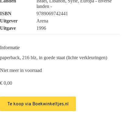
Landen
Israël, Libanon, Syrië, Europa - diverse
landen -
ISBN
9789069742441
Uitgever
Arena
Uitgave
1996
Informatie
paperback, 216 blz, in goede staat (lichte verkleuringen)
Niet meer in voorraad
€
0,00
Te koop via Boekwinkeltjes.nl