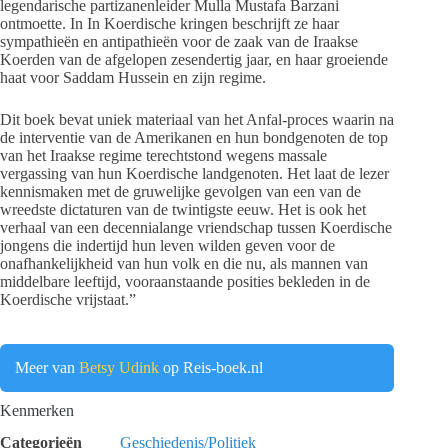
legendarische partizanenleider Mulla Mustafa Barzani
ontmoette. In In Koerdische kringen beschrijft ze haar
sympathieën en antipathieën voor de zaak van de Iraakse
Koerden van de afgelopen zesendertig jaar, en haar groeiende
haat voor Saddam Hussein en zijn regime.
Dit boek bevat uniek materiaal van het Anfal-proces waarin na
de interventie van de Amerikanen en hun bondgenoten de top
van het Iraakse regime terechtstond wegens massale
vergassing van hun Koerdische landgenoten. Het laat de lezer
kennismaken met de gruwelijke gevolgen van een van de
wreedste dictaturen van de twintigste eeuw. Het is ook het
verhaal van een decennialange vriendschap tussen Koerdische
jongens die indertijd hun leven wilden geven voor de
onafhankelijkheid van hun volk en die nu, als mannen van
middelbare leeftijd, vooraanstaande posities bekleden in de
Koerdische vrijstaat.”
Meer van
Betsy Udink
op Reis-boek.nl
Kenmerken
Categorieën
Geschiedenis/Politiek